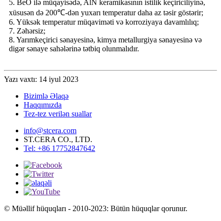
5. BeO ilə müqayisədə, AlN keramikasının istilik keçiriciliyinə,
xüsusən də 200℃-dən yuxarı temperatur daha az təsir göstərir;
6. Yüksək temperatur müqaviməti və korroziyaya davamlılıq;
7. Zəhərsiz;
8. Yarımkeçirici sənayesinə, kimya metallurgiya sənayesinə və
digər sənaye sahələrinə tətbiq olunmalıdır.
Yazı vaxtı: 14 iyul 2023
Bizimlə Əlaqə
Haqqımızda
Tez-tez verilən suallar
info@stcera.com
ST.CERA CO., LTD.
Tel: +86 17752847642
© Müəllif hüquqları - 2010-2023: Bütün hüquqlar qorunur.