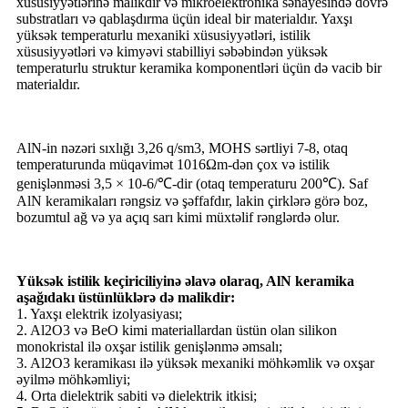
xüsusiyyətlərinə malikdir və mikroelektronika sənayesində dövrə
substratları və qablaşdırma üçün ideal bir materialdır. Yaxşı
yüksək temperaturlu mexaniki xüsusiyyətləri, istilik
xüsusiyyətləri və kimyəvi stabilliyi səbəbindən yüksək
temperaturlu struktur keramika komponentləri üçün də vacib bir
materialdır.
AlN-in nəzəri sıxlığı 3,26 q/sm3, MOHS sərtliyi 7-8, otaq
temperaturunda müqavimət 1016Ωm-dən çox və istilik
genişlənməsi 3,5 × 10-6/℃-dir (otaq temperaturu 200℃). Saf
AlN keramikaları rəngsiz və şəffafdır, lakin çirklərə görə boz,
bozumtul ağ və ya açıq sarı kimi müxtəlif rənglərdə olur.
Yüksək istilik keçiriciliyinə əlavə olaraq, AlN keramika
aşağıdakı üstünlüklərə də malikdir:
1. Yaxşı elektrik izolyasiyası;
2. Al2O3 və BeO kimi materiallardan üstün olan silikon
monokristal ilə oxşar istilik genişlənmə əmsalı;
3. Al2O3 keramikası ilə yüksək mexaniki möhkəmlik və oxşar
əyilmə möhkəmliyi;
4. Orta dielektrik sabiti və dielektrik itkisi;