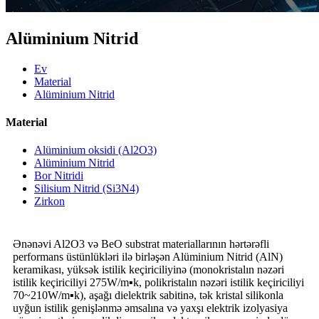
Alüminium Nitrid
Ev
Material
Alüminium Nitrid
Material
Alüminium oksidi (Al2O3)
Alüminium Nitrid
Bor Nitridi
Silisium Nitrid (Si3N4)
Zirkon
Ənənəvi Al2O3 və BeO substrat materiallarının hərtərəfli
performans üstünlükləri ilə birləşən Alüminium Nitrid (AlN)
keramikası, yüksək istilik keçiriciliyinə (monokristalın nəzəri
istilik keçiriciliyi 275W/m▪k, polikristalın nəzəri istilik keçiriciliyi
70~210W/m▪k), aşağı dielektrik sabitinə, tək kristal silikonla
uyğun istilik genişlənmə əmsalına və yaxşı elektrik izolyasiya