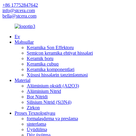
+86 17752847642
info@stcera.com
bella@stcera.com
Ev
Məhsullar
Keramika Son Effektoru
Semicon keramika ehtiyat hissələri
Keramik boru
Keramika çubuq
Keramika komponentləri
Xüsusi hissələrin tənzimlənməsi
Material
Alüminium oksidi (Al2O3)
Alüminium Nitrid
Bor Nitridi
Silisium Nitrid (Si3N4)
Zirkon
Proses Texnologiyası
formalaşdırma və presləmə
sinterləmə
Üyüdülmə
Düz üyütmə