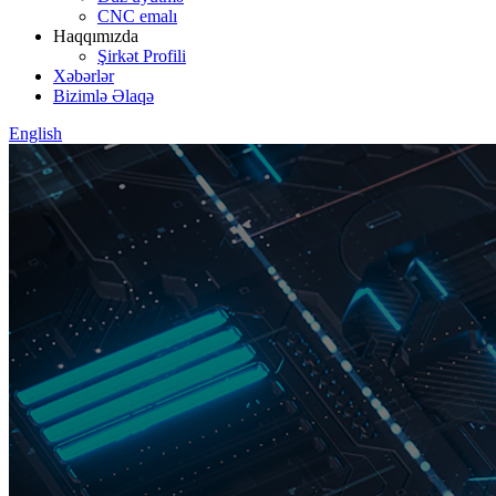
CNC emalı
Haqqımızda
Şirkət Profili
Xəbərlər
Bizimlə Əlaqə
English