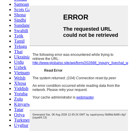
Samoan
Scots Gaelic
Shona
Sindhi
Sundanese
Swahili
Tajik
Tamil
Telugu
Thai
Ukrainian
Urdu
Uzbek
Vietnamese
Welsh
Xhosa
Yiddish
Yoruba
Zulu
Kinyarwanda
Tatar
Oriya
Turkmen
Uyghur