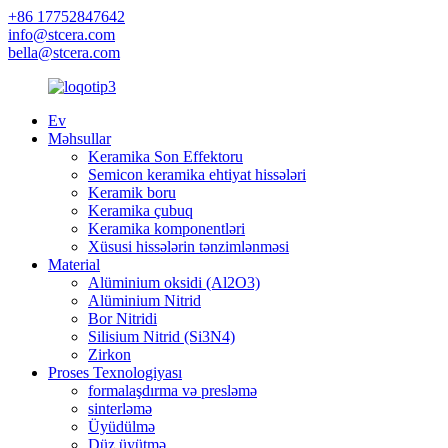
+86 17752847642
info@stcera.com
bella@stcera.com
Ev
Məhsullar
Keramika Son Effektoru
Semicon keramika ehtiyat hissələri
Keramik boru
Keramika çubuq
Keramika komponentləri
Xüsusi hissələrin tənzimlənməsi
Material
Alüminium oksidi (Al2O3)
Alüminium Nitrid
Bor Nitridi
Silisium Nitrid (Si3N4)
Zirkon
Proses Texnologiyası
formalaşdırma və presləmə
sinterləmə
Üyüdülmə
Düz üyütmə