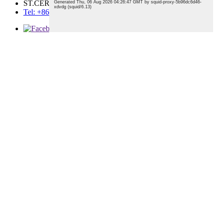
ST.CERA CO., LTD.
Tel: +86 17752847642
© Müəllif hüquqları - 2010-2023: Bütün hüquqlar qorunur.
Ən Yaxşı Bloq
Sayt xəritəsi
AMP Mobil
Xüsusi alüminium keramika
,
Alüminium Keramika Hissələri
,
Alüminium Keramika Dəstək Qolu
,
Sic Keramika Son
Effektoru
,
Alüminium Keramika
,
Alüminium Keramika Son
Effektoru
,
E-poçt göndər
x