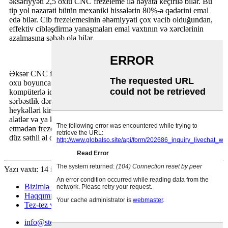
əksəriyyəti 2,5 oxlu CNC frezeleme ilə həyata keçirilə bilər. Bu
tip yol nəzarəti bütün mexaniki hissələrin 80%-ə qədərini emal
edə bilər. Cib frezelemesinin əhəmiyyəti çox vacib olduğundan,
effektiv cibləşdirmə yanaşmaları emal vaxtının və xərclərinin
azalmasına səbəb ola bilər.
Əksər CNC freze dəzgahları (emal mərkəzləri də adlanır) mili Z
oxu boyunca şaquli şəkildə hərəkət etdirmək qabiliyyətinə malik
kompüterlə idarə olunan şaquli dəyirmanlardır. Bu əlavə
sərbəstlik dərəcəsi onların batırma, oyma tətbiqlərində və relyef
heykəlləri kimi 2.5D səthlərdə istifadəsinə imkan verir. Konik
alətlər və ya kürəvi burunlu kəsici ilə birləşdirildikdə, sürətə təsir
etmədən freze dəqiqliyini əhəmiyyətli dərəcədə artırır və əksər
düz səthli əl oyma işlərinə qənaətli alternativ təqdim edir.
Yazı vaxtı: 14 iyul 2023
Bizimlə Əlaqə
Haqqımızda
Tez-tez verilən suallar
info@stcera.com