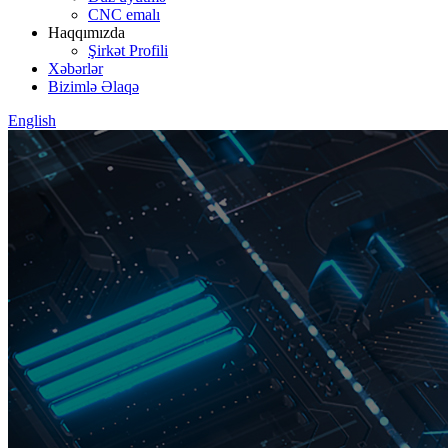
CNC emalı
Haqqımızda
Şirkət Profili
Xəbərlər
Bizimlə Əlaqə
English