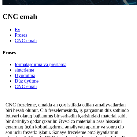
CNC emalı
Ev
Proses
CNC emalı
Proses
formalaşdırma və presləmə
sinterləmə
Üyüdülmə
Düz üyütmə
CNC emalı
CNC frezeleme, emalda ən çox istifadə edilən əməliyyatlardan
biri hesab olunur. Cib frezelemesində, iş parçasının düz səthində
ixtiyari olaraq bağlanmış bir sərhədin içərisindəki material sabit
bir dərinliyə qədər çıxarılır. Əvvəlcə materialın əsas hissəsini
çıxarmaq üçün kobudlaşdırma əməliyyatı aparılır və sonra cib
son uclu frezerlə işlənir. Sənaye frezeleme əməliyyatlarının