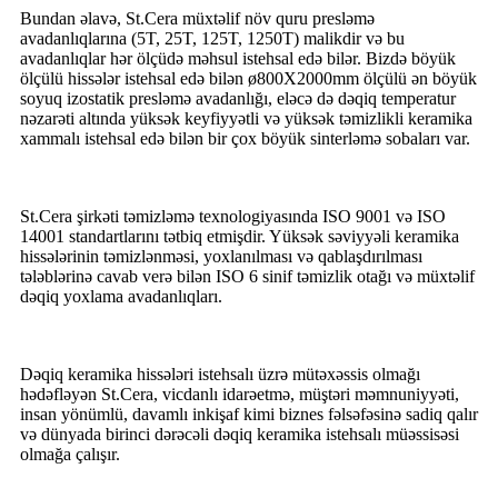
Bundan əlavə, St.Cera müxtəlif növ quru presləmə
avadanlıqlarına (5T, 25T, 125T, 1250T) malikdir və bu
avadanlıqlar hər ölçüdə məhsul istehsal edə bilər. Bizdə böyük
ölçülü hissələr istehsal edə bilən ø800X2000mm ölçülü ən böyük
soyuq izostatik presləmə avadanlığı, eləcə də dəqiq temperatur
nəzarəti altında yüksək keyfiyyətli və yüksək təmizlikli keramika
xammalı istehsal edə bilən bir çox böyük sinterləmə sobaları var.
St.Cera şirkəti təmizləmə texnologiyasında ISO 9001 və ISO
14001 standartlarını tətbiq etmişdir. Yüksək səviyyəli keramika
hissələrinin təmizlənməsi, yoxlanılması və qablaşdırılması
tələblərinə cavab verə bilən ISO 6 sinif təmizlik otağı və müxtəlif
dəqiq yoxlama avadanlıqları.
Dəqiq keramika hissələri istehsalı üzrə mütəxəssis olmağı
hədəfləyən St.Cera, vicdanlı idarəetmə, müştəri məmnuniyyəti,
insan yönümlü, davamlı inkişaf kimi biznes fəlsəfəsinə sadiq qalır
və dünyada birinci dərəcəli dəqiq keramika istehsalı müəssisəsi
olmağa çalışır.