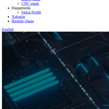
CNC emalı
Haqqımızda
Şirkət Profili
Xəbərlər
Bizimlə Əlaqə
English