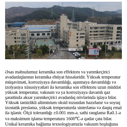
Əsas məhsulumuz keramika son effektoru və yarımkeçirici
avadanlıqlarının keramika ehtiyat hissələridir. Yüksək temperatur
müqaviməti, korroziyaya davamlılığı, aşınmaya davamlılığı və
izolyasiya xüsusiyyətləri ilə keramika son effektoru uzun müddət
yüksək temperatur, vakuum və ya korroziyaya davamlı qaz
şəraitində əksər yarımkeçirici avadanlıq növlərində işləyə bilər.
Yüksək təmizlikli alüminium oksid tozundan hazırlanır və soyuq
izostatik presləmə, yüksək temperaturda sinterləmə və dəqiq emal
ilə işlənir. Ölçü tolerantlığı ±0.001 mm-ə, səthi rəngləmə Ra0.1-ə
və maksimum işləmə temperaturu 1600℃-ə qədər çata bilər.
Unikal keramika bağlama texnologiyamızla vakuum boşluğuna