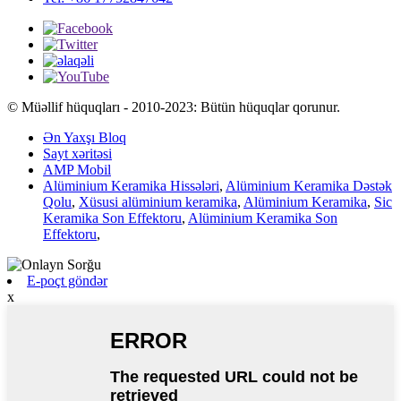
© Müəllif hüquqları - 2010-2023: Bütün hüquqlar qorunur.
Ən Yaxşı Bloq
Sayt xəritəsi
AMP Mobil
Alüminium Keramika Hissələri
,
Alüminium Keramika Dəstək
Qolu
,
Xüsusi alüminium keramika
,
Alüminium Keramika
,
Sic
Keramika Son Effektoru
,
Alüminium Keramika Son
Effektoru
,
E-poçt göndər
x