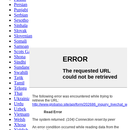
Persian
Punjabi
Serbian
Sesotho
Sinhala
Slovak
Slovenian
Somali
Samoan
Scots Gaelic
Shona
Sindhi
Sundanese
Swahili
Tajik
Tamil
Telugu
Thai
Ukrainian
Urdu
Uzbek
Vietnamese
Welsh
Xhosa
Yiddish