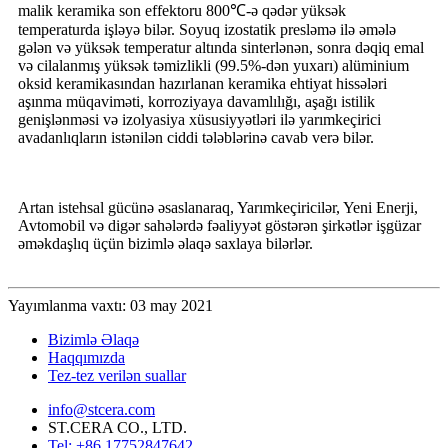
malik keramika son effektoru 800℃-ə qədər yüksək
temperaturda işləyə bilər. Soyuq izostatik presləmə ilə əmələ
gələn və yüksək temperatur altında sinterlənən, sonra dəqiq emal
və cilalanmış yüksək təmizlikli (99.5%-dən yuxarı) alüminium
oksid keramikasından hazırlanan keramika ehtiyat hissələri
aşınma müqaviməti, korroziyaya davamlılığı, aşağı istilik
genişlənməsi və izolyasiya xüsusiyyətləri ilə yarımkeçirici
avadanlıqların istənilən ciddi tələblərinə cavab verə bilər.
Artan istehsal gücünə əsaslanaraq, Yarımkeçiricilər, Yeni Enerji,
Avtomobil və digər sahələrdə fəaliyyət göstərən şirkətlər işgüzar
əməkdaşlıq üçün bizimlə əlaqə saxlaya bilərlər.
Yayımlanma vaxtı: 03 may 2021
Bizimlə Əlaqə
Haqqımızda
Tez-tez verilən suallar
info@stcera.com
ST.CERA CO., LTD.
Tel: +86 17752847642