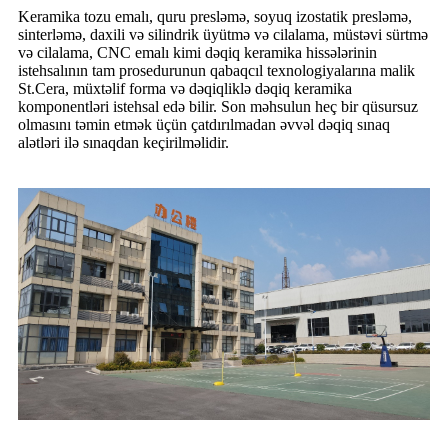
Keramika tozu emalı, quru presləmə, soyuq izostatik presləmə,
sinterləmə, daxili və silindrik üyütmə və cilalama, müstəvi sürtmə
və cilalama, CNC emalı kimi dəqiq keramika hissələrinin
istehsalının tam prosedurunun qabaqcıl texnologiyalarına malik
St.Cera, müxtəlif forma və dəqiqliklə dəqiq keramika
komponentləri istehsal edə bilir. Son məhsulun heç bir qüsursuz
olmasını təmin etmək üçün çatdırılmadan əvvəl dəqiq sınaq
alətləri ilə sınaqdan keçirilməlidir.