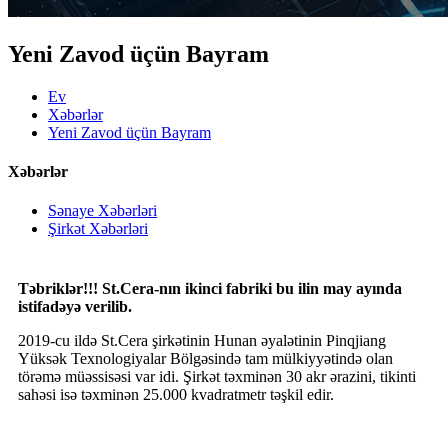
Yeni Zavod üçün Bayram
Ev
Xəbərlər
Yeni Zavod üçün Bayram
Xəbərlər
Sənaye Xəbərləri
Şirkət Xəbərləri
Təbriklər!!! St.Cera-nın ikinci fabriki bu ilin may ayında
istifadəyə verilib.
2019-cu ildə St.Cera şirkətinin Hunan əyalətinin Pinqjiang
Yüksək Texnologiyalar Bölgəsində tam mülkiyyətində olan
törəmə müəssisəsi var idi. Şirkət təxminən 30 akr ərazini, tikinti
sahəsi isə təxminən 25.000 kvadratmetr təşkil edir.