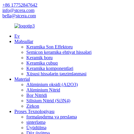
+86 17752847642
info@stcera.com
bella@stcera.com
Ev
Məhsullar
Keramika Son Effektoru
Semicon keramika ehtiyat hissələri
Keramik boru
Keramika çubuq
Keramika komponentləri
Xüsusi hissələrin tənzimlənməsi
Material
Alüminium oksidi (Al2O3)
Alüminium Nitrid
Bor Nitridi
Silisium Nitrid (Si3N4)
Zirkon
Proses Texnologiyası
formalaşdırma və presləmə
sinterləmə
Üyüdülmə
Düz üyütmə